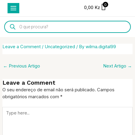
Skip
Post
0
0,00
Kz
to
navigation
content
Products
search
Leave a Comment
/
Uncategorized
/ By
wilma.digital99
←
Previous Artigo
Next Artigo
→
Leave a Comment
O seu endereço de email não será publicado.
Campos
obrigatórios marcados com
*
Type
here..