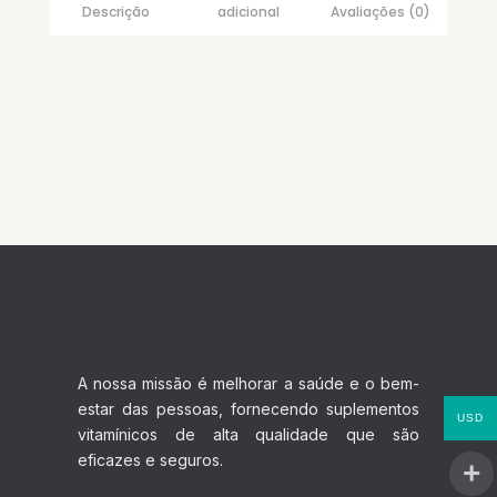
Descrição
adicional
Avaliações (0)
A nossa missão é melhorar a saúde e o bem-
estar das pessoas, fornecendo suplementos
USD
vitamínicos de alta qualidade que são
eficazes e seguros.