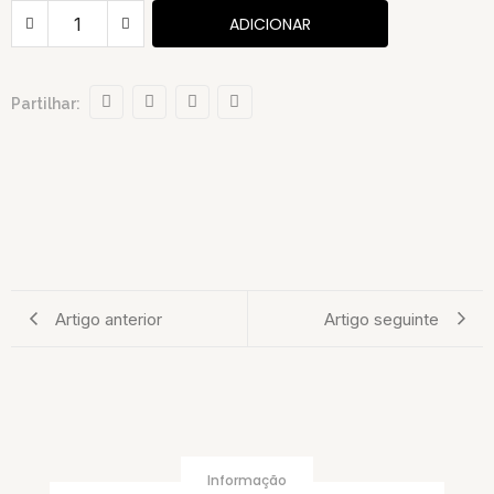
day
ADICIONAR
Partilhar:
Artigo anterior
Artigo seguinte
Informação