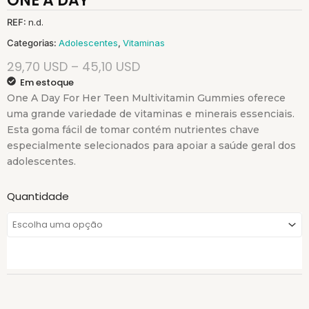
ONE A DAY
REF:
n.d.
Categorias:
Adolescentes
,
Vitaminas
29,70
USD
–
45,10
USD
Em estoque
One A Day For Her Teen Multivitamin Gummies oferece
uma grande variedade de vitaminas e minerais essenciais.
Esta goma fácil de tomar contém nutrientes chave
especialmente selecionados para apoiar a saúde geral dos
adolescentes.
Quantidade
Quantidade
de
Multivitaminas
para
Raparigas
-
One
a