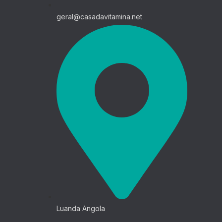
geral@casadavitamina.net
Luanda Angola