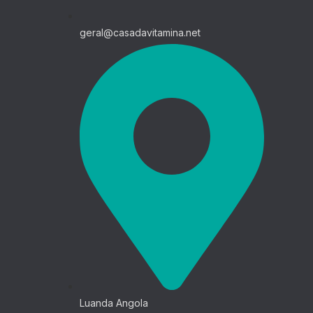
geral@casadavitamina.net
Luanda Angola