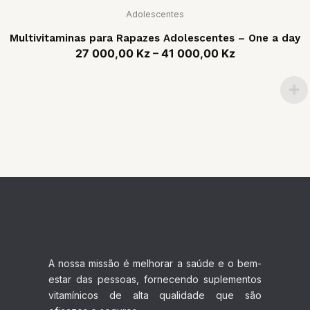
Adolescentes
Multivitaminas para Rapazes Adolescentes – One a day
27 000,00
Kz
–
41 000,00
Kz
A nossa missão é melhorar a saúde e o bem-
estar das pessoas, fornecendo suplementos
vitamínicos de alta qualidade que são